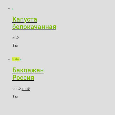
Капуста
белокачанная
50
₽
1 кг
Sale!
Баклажан
Россия
200
₽
100
₽
1 кг