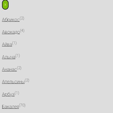
X
(2)
Абрикос
(4)
Авокадо
(1)
Айва
(1)
Алыча
(2)
Ананас
(2)
Апельсины
(1)
Арбуз
(70)
Бакалея