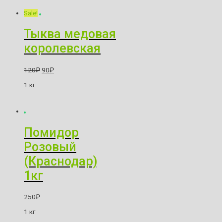
Sale!
Тыква медовая
королевская
120
₽
90
₽
1 кг
Помидор
Розовый
(Краснодар)
1кг
250
₽
1 кг