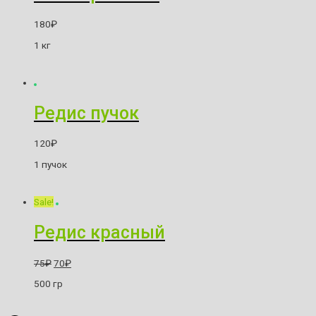
180
₽
1 кг
Редис пучок
120
₽
1 пучок
Sale!
Редис красный
75
₽
70
₽
500 гр