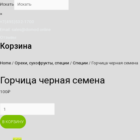
Искать
×
+7(495)532-1700
Email: sales@domod.online
Отзывы
Корзина
Home
/
Орехи, сухофрукты, специи
/
Специи
/ Горчица черная семена
Горчица черная семена
100
₽
Горчица
черная
В КОРЗИНУ
семена
quantity