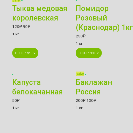
Sale!
Тыква медовая
Помидор
королевская
Розовый
(Краснодар) 1кг
120
₽
90
₽
1 кг
250
₽
1 кг
В КОРЗИНУ
В КОРЗИНУ
Sale!
Капуста
Баклажан
белокачанная
Россия
50
₽
200
₽
100
₽
1 кг
1 кг