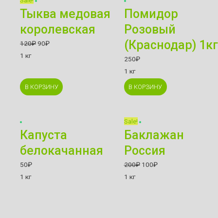
Sale!
Тыква медовая
Помидор
королевская
Розовый
(Краснодар) 1кг
120
₽
90
₽
1 кг
250
₽
1 кг
В КОРЗИНУ
В КОРЗИНУ
Sale!
Капуста
Баклажан
белокачанная
Россия
50
₽
200
₽
100
₽
1 кг
1 кг