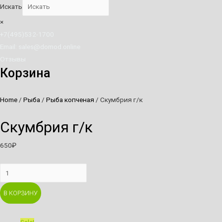
Искать
×
+7(495)532-1700
Email: sales@domod.online
Отзывы
Корзина
Home
/
Рыба
/
Рыба копченая
/ Скумбрия г/к
Скумбрия г/к
650
₽
Скумбрия
г/
В КОРЗИНУ
к
quantity