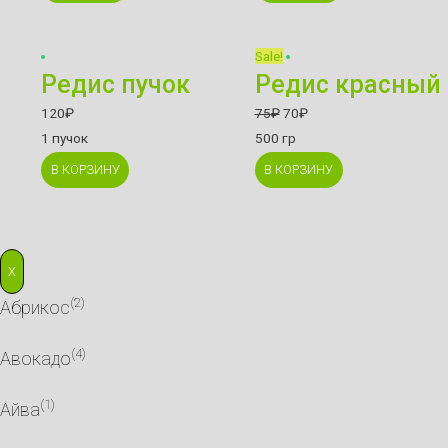
Sale!
Редис пучок
Редис красный
120
₽
75
₽
70
₽
1 пучок
500 гр
В КОРЗИНУ
В КОРЗИНУ
X
(2)
Абрикос
(4)
Авокадо
(1)
Айва