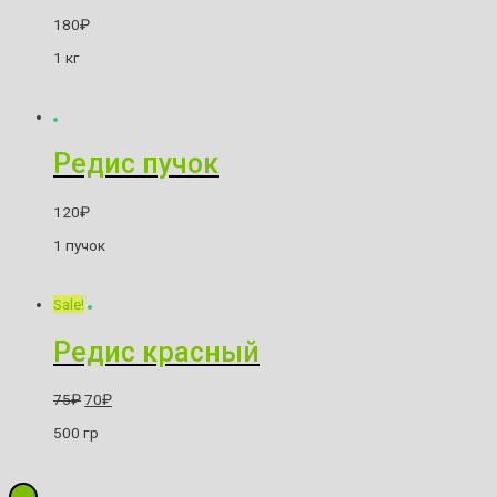
180
₽
1 кг
Редис пучок
120
₽
1 пучок
Sale!
Редис красный
75
₽
70
₽
500 гр