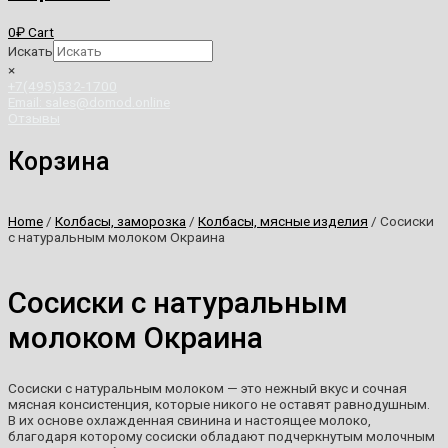
0
₽
Cart
Искать
×
+7(495)532-1700
Email: sales@domod.online
Отзывы
Корзина
Home
/
Колбасы, заморозка
/
Колбасы, мясные изделия
/ Сосиски
с натуральным молоком Окраина
Сосиски с натуральным
молоком Окраина
Сосиски с натуральным молоком — это нежный вкус и сочная
мясная консистенция, которые никого не оставят равнодушным.
В их основе охлажденная свинина и настоящее молоко,
благодаря которому сосиски обладают подчеркнутым молочным