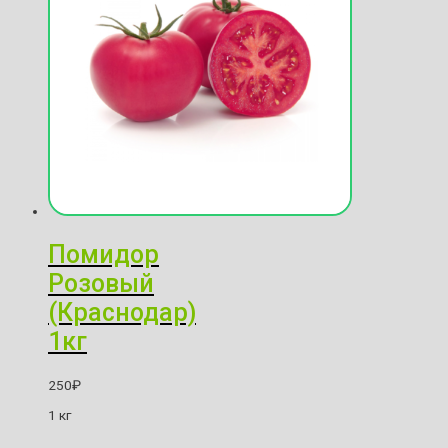
Помидор
Розовый
(Краснодар)
1кг
250
₽
1 кг