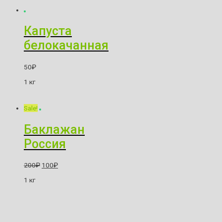
Капуста
белокачанная
50
₽
1 кг
Sale!
Баклажан
Россия
200
₽
100
₽
1 кг