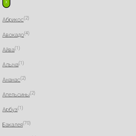
X
(2)
Абрикос
(4)
Авокадо
(1)
Айва
(1)
Алыча
(2)
Ананас
(2)
Апельсины
(1)
Арбуз
(70)
Бакалея