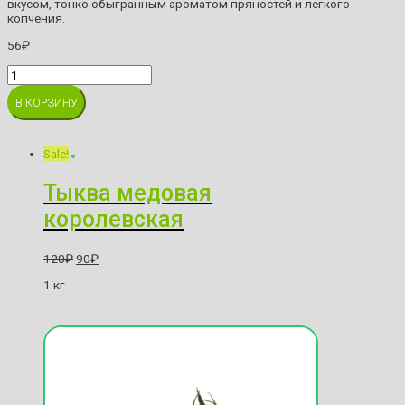
вкусом, тонко обыгранным ароматом пряностей и легкого
копчения.
56
₽
Сосиски
с
натуральным
В КОРЗИНУ
молоком
Окраина
quantity
Sale!
Тыква медовая
королевская
120
₽
90
₽
1 кг