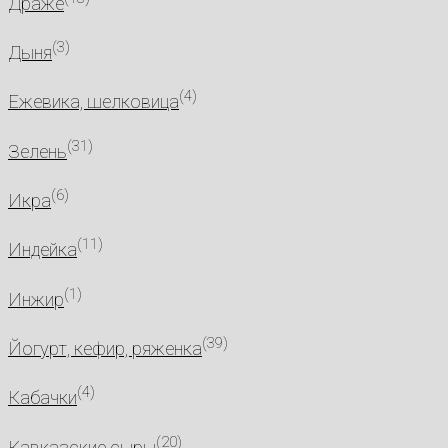
Драже
(3)
Дыня
(4)
Ежевика, шелковица
(31)
Зелень
(6)
Икра
(11)
Индейка
(1)
Инжир
(39)
Йогурт, кефир, ряженка
(4)
Кабачки
(20)
Кавказские сыры