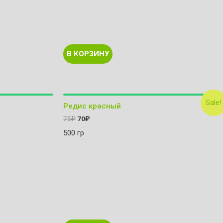
В КОРЗИНУ
Sale!
Редис красный
75
₽
70
₽
500 гр