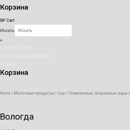
Корзина
0
₽
Cart
Искать
×
+7(495)532-1700
Email: sales@domod.online
Отзывы
Корзина
Home
/
Молочные продукты
/
Сыр
/
Плавленные, творожные сыры
/
Вологда