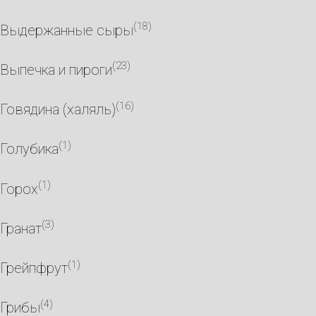
(18)
Выдержанные сыры
(23)
Выпечка и пироги
(16)
Говядина (халяль)
(1)
Голубика
(1)
Горох
(3)
Гранат
(1)
Грейпфрут
(4)
Грибы