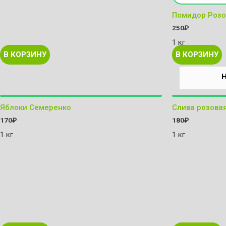
Помидор Розо
250
₽
1 кг
В КОРЗИНУ
В КОРЗИНУ
Яблоки Семеренко
Слива розова
170
₽
180
₽
1 кг
1 кг