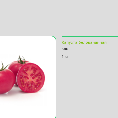
Капуста белокачанная
50
₽
1 кг