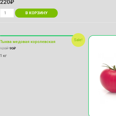
220
₽
Сыр
В КОРЗИНУ
плавленый
колбасный
копченый
300г
Sale!
Тыква медовая королевская
30%
120
₽
90
₽
Вологда
1 кг
quantity