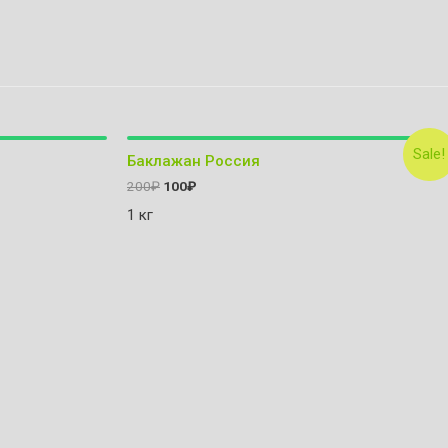
Sale!
Баклажан Россия
200
₽
100
₽
1 кг