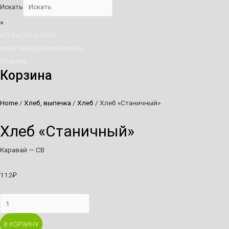
Искать
×
+7(495)532-1700
Email: sales@domod.online
Отзывы
Корзина
Home
/
Хлеб, выпечка
/
Хлеб
/ Хлеб «Станичный»
Хлеб «Станичный»
Каравай — СВ
112
₽
Хлеб
"Станичный"
В КОРЗИНУ
quantity