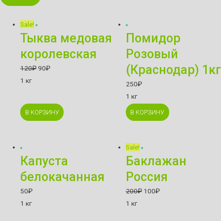
Sale!
Тыква медовая
Помидор
королевская
Розовый
(Краснодар) 1кг
120
₽
90
₽
1 кг
250
₽
1 кг
В КОРЗИНУ
В КОРЗИНУ
Sale!
Капуста
Баклажан
белокачанная
Россия
50
₽
200
₽
100
₽
1 кг
1 кг