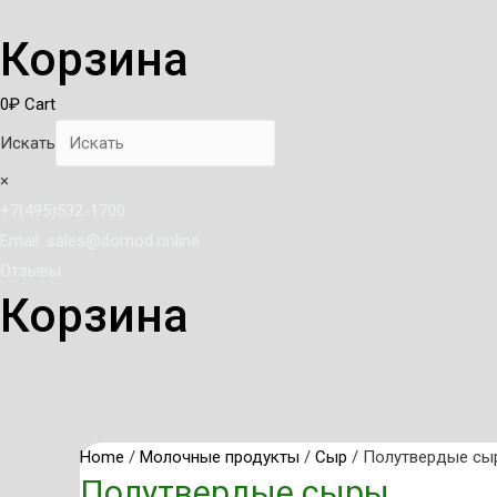
Корзина
0
₽
Cart
Искать
×
+7(495)532-1700
Email: sales@domod.online
Отзывы
Корзина
Home
/
Молочные продукты
/
Сыр
/ Полутвердые сы
Полутвердые сыры