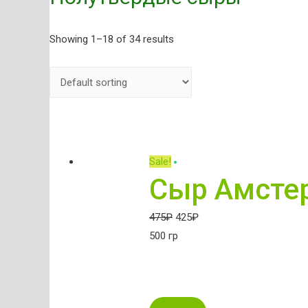
Showing 1–18 of 34 results
Sale!
Сыр Амстер
475
₽
425
₽
500 гр