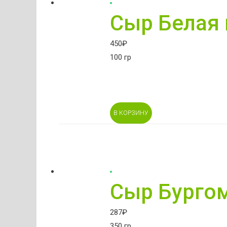
Сыр Белая 
450
₽
100 гр
В КОРЗИНУ
Сыр Бургом
287
₽
350 гр