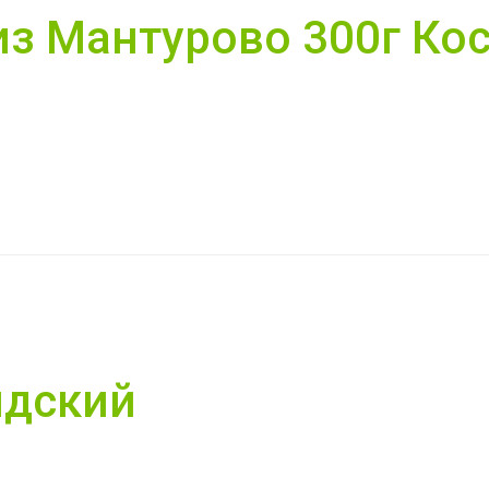
из Мантурово 300г Ко
ндский