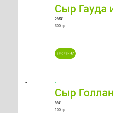
Сыр Гауда 
285
₽
300 гр
В КОРЗИНУ
Сыр Голла
88
₽
100 гр