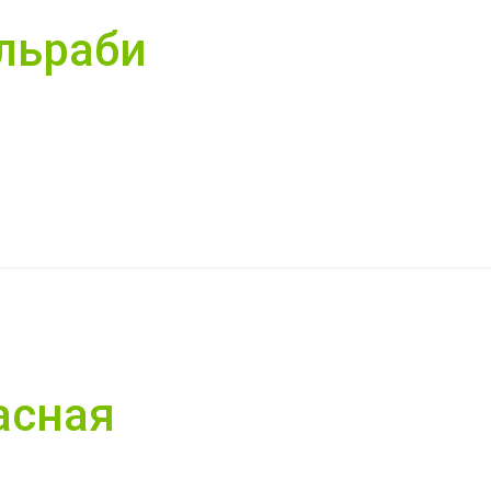
льраби
асная