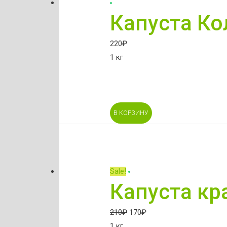
Капуста Ко
220
₽
1 кг
В КОРЗИНУ
Sale!
Капуста кр
210
₽
170
₽
1 кг