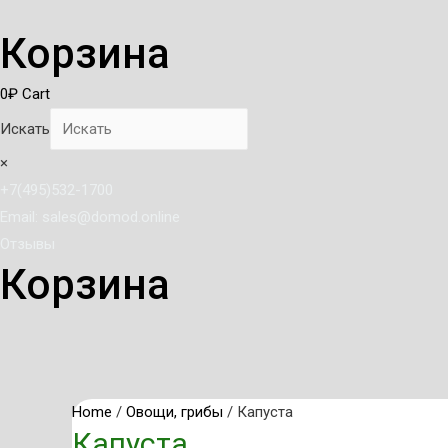
Корзина
0
₽
Cart
Искать
×
+7(495)532-1700
Email: sales@domod.online
Отзывы
Корзина
Home
/
Овощи, грибы
/ Капуста
Капуста