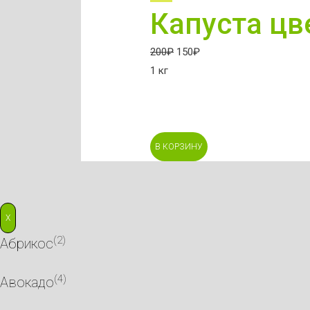
Капуста цв
200
₽
150
₽
1 кг
В КОРЗИНУ
X
(2)
Абрикос
(4)
Авокадо