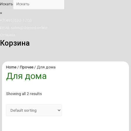
Искать
×
+7(495)532-1700
Email: sales@domod.online
Отзывы
Корзина
Home
/
Прочее
/ Для дома
Для дома
Showing all 2 results