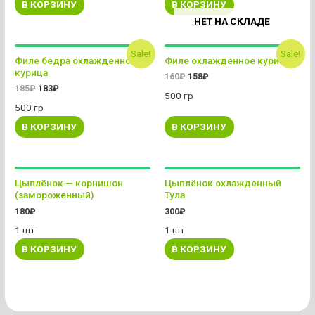
В КОРЗИНУ
В КОРЗИНУ
НЕТ НА СКЛАДЕ
Sale!
Sale!
Филе бедра охлажденное
Филе охлажденное курица
курица
160
₽
158
₽
185
₽
183
₽
500 гр
500 гр
В КОРЗИНУ
В КОРЗИНУ
Цыплёнок — корнишон
Цыплёнок охлажденный
(замороженный)
Тула
180
₽
300
₽
1 шт
1 шт
В КОРЗИНУ
В КОРЗИНУ