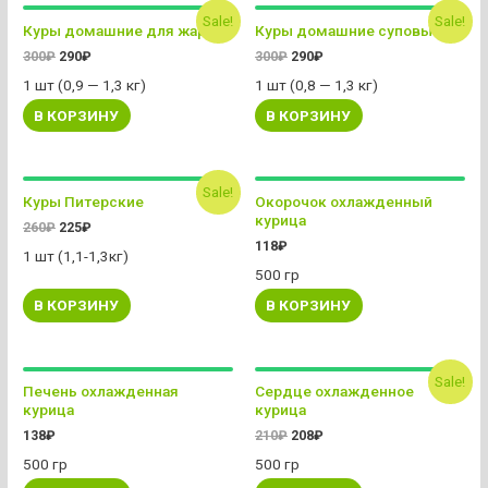
Sale!
Sale!
Куры домашние для жарки
Куры домашние суповые
300
₽
290
₽
300
₽
290
₽
1 шт (0,9 — 1,3 кг)
1 шт (0,8 — 1,3 кг)
В КОРЗИНУ
В КОРЗИНУ
Sale!
Куры Питерские
Окорочок охлажденный
курица
260
₽
225
₽
118
₽
1 шт (1,1-1,3кг)
500 гр
В КОРЗИНУ
В КОРЗИНУ
Sale!
Печень охлажденная
Сердце охлажденное
курица
курица
138
₽
210
₽
208
₽
500 гр
500 гр