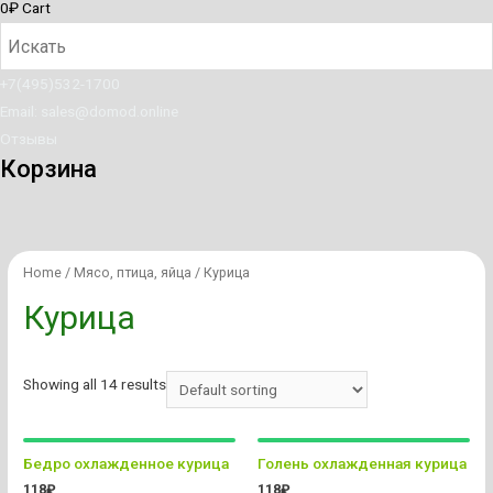
0
₽
Cart
+7(495)532-1700
Email: sales@domod.online
Отзывы
Корзина
Home
/
Мясо, птица, яйца
/ Курица
Курица
Showing all 14 results
Бедро охлажденное курица
Голень охлажденная курица
118
₽
118
₽