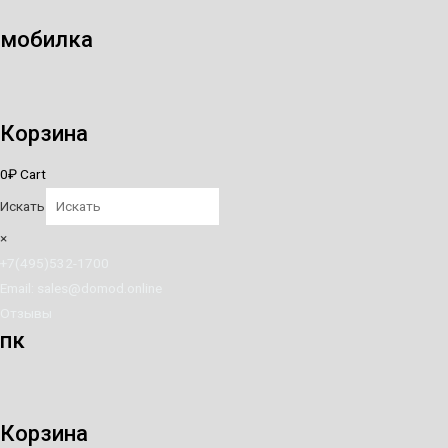
Перейти
мобилка
к
содержимому
Корзина
0
₽
Cart
Искать
×
+7(495)532-1700
Email: sales@domod.online
Отзывы
пк
Корзина