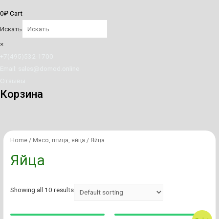
0
₽
Cart
Искать
×
+7(495)532-1700
Email: sales@domod.online
Отзывы
Корзина
Home
/
Мясо, птица, яйца
/ Яйца
Яйца
Showing all 10 results