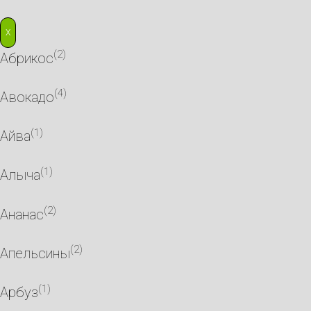
X
(2)
Абрикос
(4)
Авокадо
(1)
Айва
(1)
Алыча
(2)
Ананас
(2)
Апельсины
(1)
Арбуз