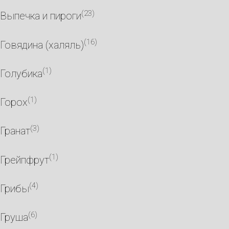
(23)
Выпечка и пироги
(16)
Говядина (халяль)
(1)
Голубика
(1)
Горох
(3)
Гранат
(1)
Грейпфрут
(4)
Грибы
(6)
Груша