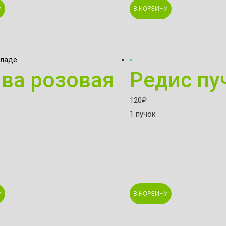
У
В КОРЗИНУ
кладе
ва розовая
Редис пу
120
₽
1 пучок
У
В КОРЗИНУ