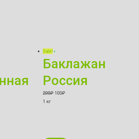
Sale!
Баклажан
нная
Россия
200
₽
100
₽
1 кг