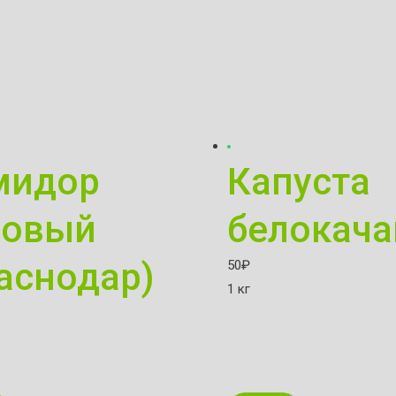
мидор
Капуста
зовый
белокача
аснодар)
50
₽
1 кг