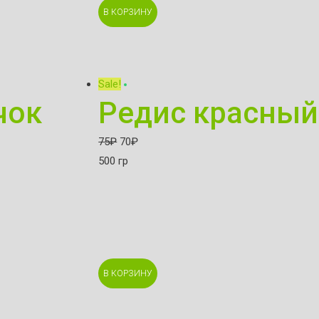
В КОРЗИНУ
Sale!
чок
Редис красный
75
₽
70
₽
500 гр
В КОРЗИНУ