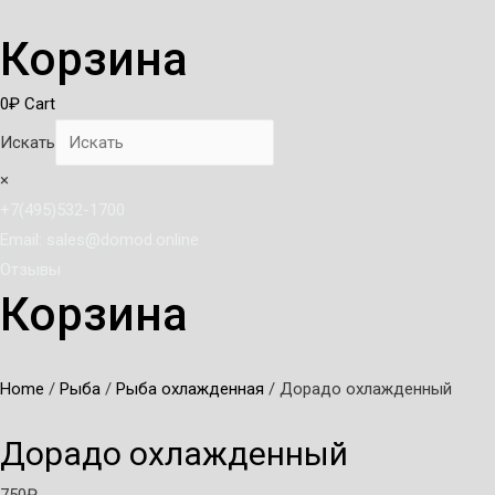
Корзина
0
₽
Cart
Искать
×
+7(495)532-1700
Email: sales@domod.online
Отзывы
Корзина
Home
/
Рыба
/
Рыба охлажденная
/ Дорадо охлажденный
Дорадо охлажденный