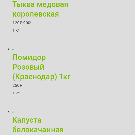
Тыква медовая
королевская
120
₽
90
₽
1 кг
Помидор
Розовый
(Краснодар) 1кг
250
₽
1 кг
Капуста
белокачанная