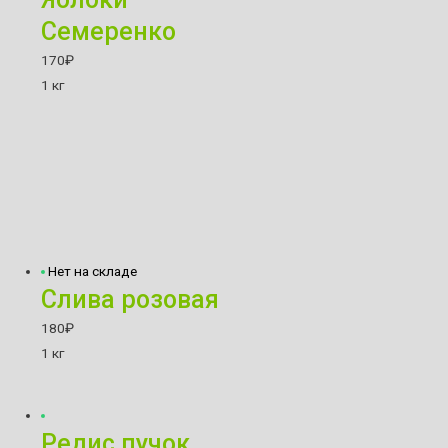
Семеренко
170
₽
1 кг
Нет на складе
Слива розовая
180
₽
1 кг
Редис пучок