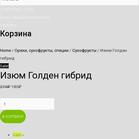
+7(495)532-1700
Email: sales@domod.online
Отзывы
Корзина
Home
/
Орехи, сухофрукты, специи
/
Сухофрукты
/ Изюм Голден
гибрид
Sale!
Изюм Голден гибрид
210
₽
180
₽
Изюм
Голден
В КОРЗИНУ
гибрид
quantity
Sale!