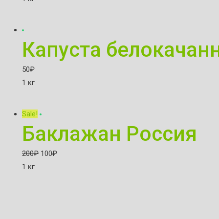
Капуста белокачан
50
₽
1 кг
Sale!
Баклажан Россия
200
₽
100
₽
1 кг