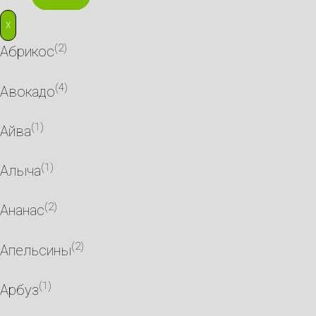
X
(2)
Абрикос
(4)
Авокадо
(1)
Айва
(1)
Алыча
(2)
Ананас
(2)
Апельсины
(1)
Арбуз