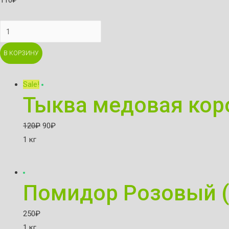
110
₽
Картофель
мытый
В КОРЗИНУ
молодой
quantity
Sale!
Тыква медовая кор
120
₽
90
₽
1 кг
Помидор Розовый (
250
₽
1 кг