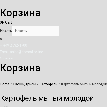
Корзина
0
₽
Cart
Искать
×
+7(495)532-1700
Email: sales@domod.online
Отзывы
Корзина
Home
/
Овощи, грибы
/
Картофель
/ Картофель мытый молодой
Картофель мытый молодой