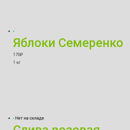
Яблоки Семеренко
170
₽
1 кг
Нет на складе
Слива розовая