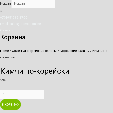
Искать
×
+7(495)532-1700
Email: sales@domod.online
Отзывы
Корзина
Home
/
Соленья, корейские салаты
/
Корейские салаты
/ Кимчи по-
корейски
Кимчи по-корейски
53
₽
Кимчи
по-
В КОРЗИНУ
корейски
quantity