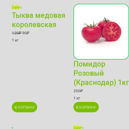
Sale!
Тыква медовая
королевская
120
₽
90
₽
1 кг
Помидор
Розовый
(Краснодар) 1кг
250
₽
1 кг
В КОРЗИНУ
В КОРЗИНУ
Sale!