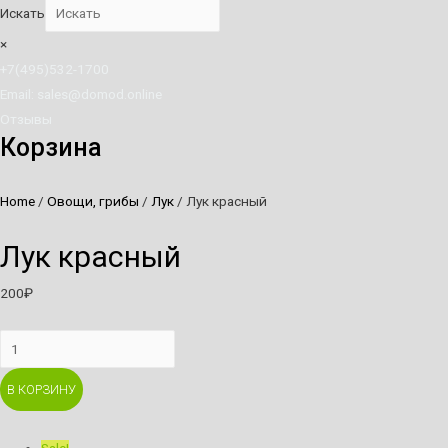
Искать
×
+7(495)532-1700
Email: sales@domod.online
Отзывы
Корзина
Home
/
Овощи, грибы
/
Лук
/ Лук красный
Лук красный
200
₽
Лук
красный
В КОРЗИНУ
quantity