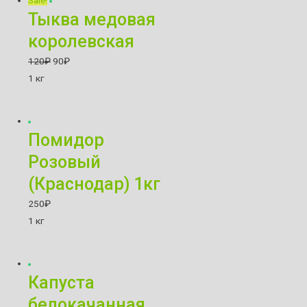
Sale!
Тыква медовая
королевская
120
₽
90
₽
1 кг
Помидор
Розовый
(Краснодар) 1кг
250
₽
1 кг
Капуста
белокачанная