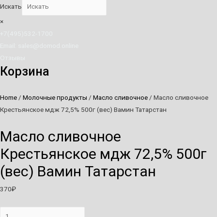
Искать
×
+7(495)532-1700
Email: sales@domod.online
Отзывы
Корзина
Home
/
Молочные продукты
/
Масло сливочное
/ Масло сливочное
Крестьянское мдж 72,5% 500г (вес) Вамин Татарстан
Масло сливочное
Крестьянское мдж 72,5% 500г
(вес) Вамин Татарстан
370
₽
Масло