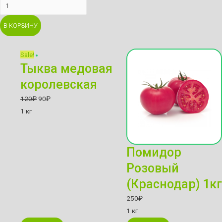
Окорок
на
В КОРЗИНУ
кости
в
шкуре
Sale!
свинина
Тыква медовая
quantity
королевская
120
₽
90
₽
1 кг
Помидор
Розовый
(Краснодар) 1кг
250
₽
1 кг