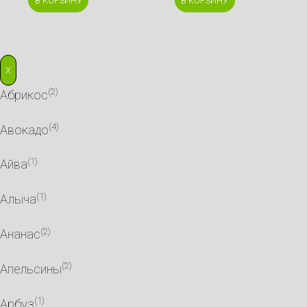
В КОРЗИНУ
В КОРЗИНУ
X
(2)
Абрикос
(4)
Авокадо
(1)
Айва
(1)
Алыча
(2)
Ананас
(2)
Апельсины
(1)
Арбуз