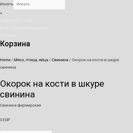
Искать
×
+7(495)532-1700
Email: sales@domod.online
Отзывы
Корзина
Home
/
Мясо, птица, яйца
/
Свинина
/ Окорок на кости в шкуре
свинина
Окорок на кости в шкуре
свинина
Свинина фермерская
330
₽