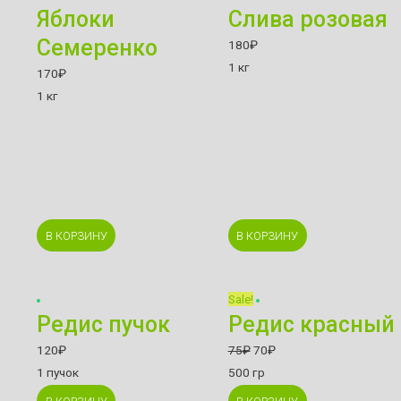
Яблоки
Слива розовая
Семеренко
180
₽
1 кг
170
₽
1 кг
В КОРЗИНУ
В КОРЗИНУ
Sale!
Редис пучок
Редис красный
120
₽
75
₽
70
₽
1 пучок
500 гр