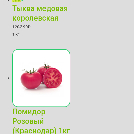
Sale!
Тыква медовая
королевская
120
₽
90
₽
1 кг
Помидор
Розовый
(Краснодар) 1кг