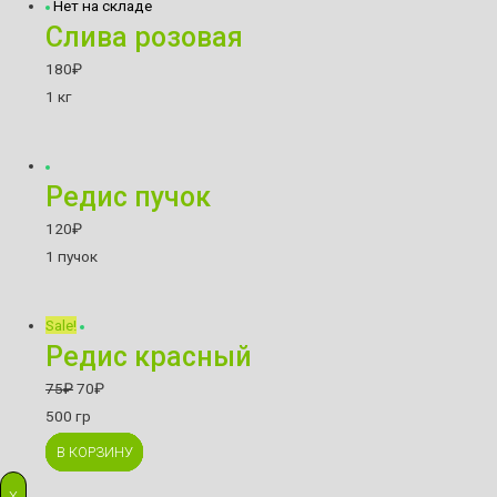
Нет на складе
Слива розовая
180
₽
1 кг
Редис пучок
120
₽
1 пучок
Sale!
Редис красный
75
₽
70
₽
500 гр
В КОРЗИНУ
В КОРЗИНУ
В КОРЗИНУ
В КОРЗИНУ
В КОРЗИНУ
В КОРЗИНУ
В КОРЗИНУ
В КОРЗИНУ
X