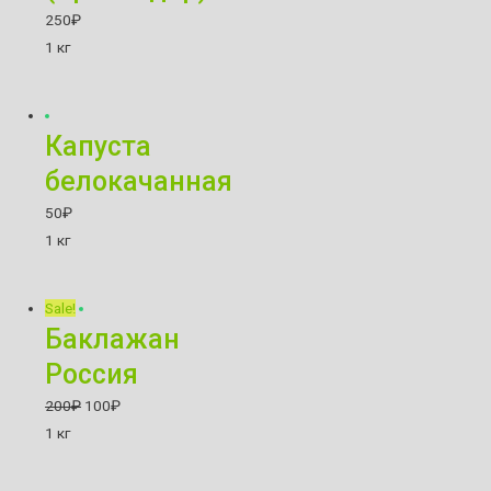
250
₽
1 кг
Капуста
белокачанная
50
₽
1 кг
Sale!
Баклажан
Россия
200
₽
100
₽
1 кг