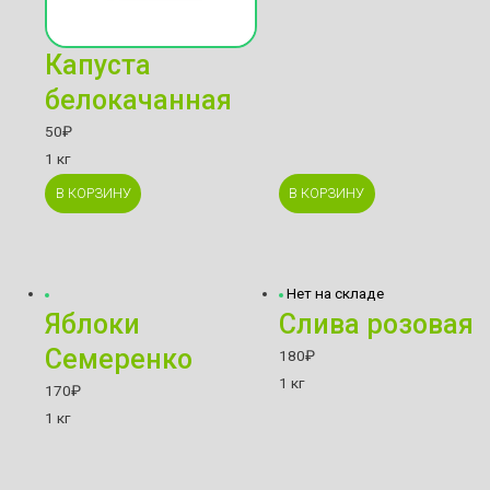
Капуста
белокачанная
50
₽
1 кг
В КОРЗИНУ
В КОРЗИНУ
Нет на складе
Яблоки
Слива розовая
Семеренко
180
₽
1 кг
170
₽
1 кг