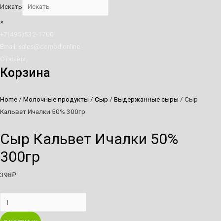
Искать
×
+7(495)532-1700
Email: sales@domod.online
Отзывы
Корзина
Home
/
Молочные продукты
/
Сыр
/
Выдержанные сыры
/ Сыр
Кальвет Ичалки 50% 300гр
Сыр Кальвет Ичалки 50%
300гр
398
₽
Сыр
Кальвет