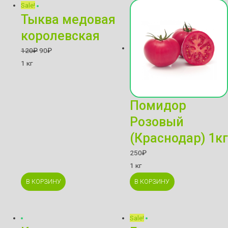
Sale!
Тыква медовая
королевская
120
₽
90
₽
1 кг
Помидор
Розовый
(Краснодар) 1кг
250
₽
1 кг
В КОРЗИНУ
В КОРЗИНУ
Sale!