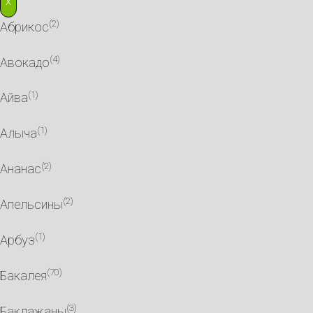
X
(2)
Абрикос
(4)
Авокадо
(1)
Айва
(1)
Алыча
(2)
Ананас
(2)
Апельсины
(1)
Арбуз
(70)
Бакалея
(3)
Баклажаны