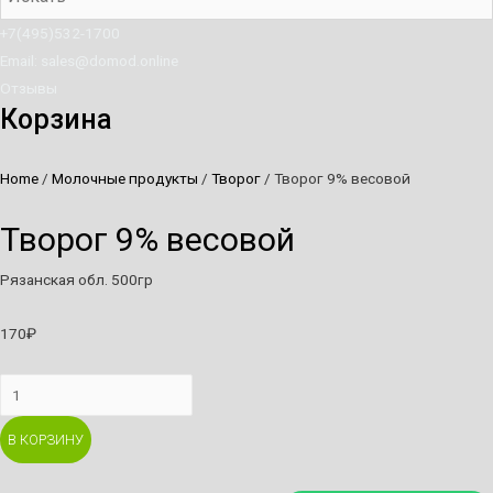
+7(495)532-1700
Email: sales@domod.online
Отзывы
Корзина
Home
/
Молочные продукты
/
Творог
/ Творог 9% весовой
Творог 9% весовой
Рязанская обл. 500гр
170
₽
Творог
9%
В КОРЗИНУ
весовой
quantity