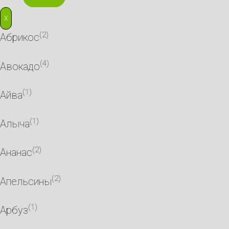
X
(2)
Абрикос
(4)
Авокадо
(1)
Айва
(1)
Алыча
(2)
Ананас
(2)
Апельсины
(1)
Арбуз