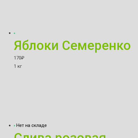
Яблоки Семеренко
170
₽
1 кг
Нет на складе
Слива розовая