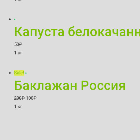
Капуста белокачан
50
₽
1 кг
Sale!
Баклажан Россия
200
₽
100
₽
1 кг