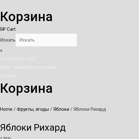
Корзина
0
₽
Cart
Искать
×
+7(495)532-1700
Email: sales@domod.online
Отзывы
Корзина
Home
/
Фрукты, ягоды
/
Яблоки
/ Яблоки Рихард
Яблоки Рихард