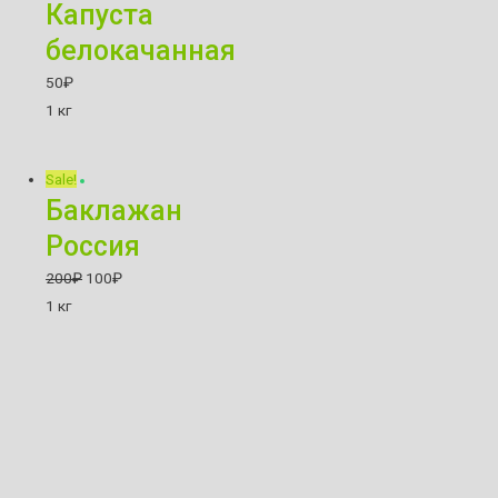
Капуста
белокачанная
50
₽
1 кг
Sale!
Баклажан
Россия
200
₽
100
₽
1 кг