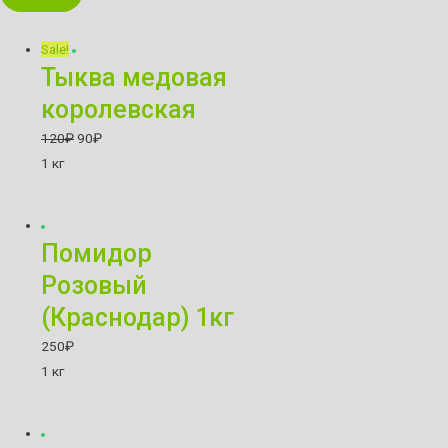
Sale!
Тыква медовая
королевская
120
₽
90
₽
1 кг
Помидор
Розовый
(Краснодар) 1кг
250
₽
1 кг