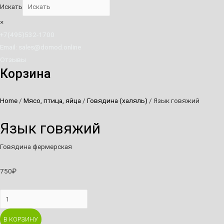
Искать
×
+7(495)532-1700
Email: sales@domod.online
Отзывы
Корзина
Home
/
Мясо, птица, яйца
/
Говядина (халяль)
/ Язык говяжий
Язык говяжий
Говядина фермерская
750
₽
Язык
говяжий
В КОРЗИНУ
quantity