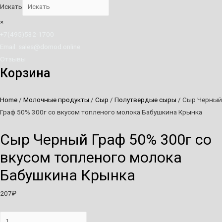
Искать
×
+7(495)532-1700
Email: sales@domod.online
Отзывы
Корзина
Home
/
Молочные продукты
/
Сыр
/
Полутвердые сыры
/ Сыр Черный
Граф 50% 300г со вкусом топленого молока Бабушкина Крынка
Сыр Черный Граф 50% 300г со
вкусом топленого молока
Бабушкина Крынка
207
₽
Сыр