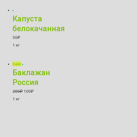
Капуста
белокачанная
50
₽
1 кг
Sale!
Баклажан
Россия
200
₽
100
₽
1 кг